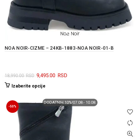
NOA NOIR-CIZME – 24KB-1883-NOA NOIR-01-B
Originalna
Trenutna
9,495.00
RSD
18,990.00
RSD
cena
cena
Ovaj
Izaberite opcije
je
je:
proizvod
bila:
9,495.00 RSD.
ima
DODATNIH 10%!07.08.- 10.08.
18,990.00 RSD.
više
-50%
varijanti.
Opcije
mogu
biti