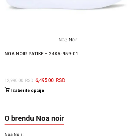
NOA NOIR PATIKE – 24KA-959-01
Originalna
Trenutna
6,495.00
RSD
12,990.00
RSD
cena
cena
Ovaj
Izaberite opcije
je
je:
proizvod
bila:
6,495.00 RSD.
ima
12,990.00 RSD.
više
O brendu Noa noir
varijanti.
Opcije
mogu
Noa Noir: