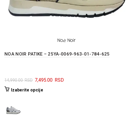
NOA NOIR PATIKE – 25YA-0069-963-01-784-625
Originalna
Trenutna
7,495.00
RSD
14,990.00
RSD
cena
cena
Ovaj
Izaberite opcije
je
je:
proizvod
bila:
7,495.00 RSD.
ima
14,990.00 RSD.
više
varijanti.
Opcije
mogu