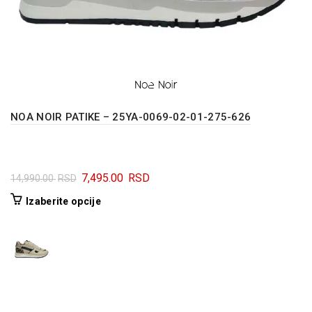
NOA NOIR PATIKE – 25YA-0069-02-01-275-626
Originalna
Trenutna
7,495.00
RSD
14,990.00
RSD
cena
cena
Ovaj
Izaberite opcije
je
je:
proizvod
bila:
7,495.00 RSD.
ima
14,990.00 RSD.
više
varijanti.
Opcije
mogu
biti