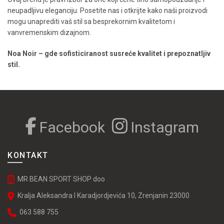
neupadljivu eleganciju. Posetite nas i otkrijte kako naši proizvodi
mogu unaprediti vaš stil sa besprekornim kvalitetom i
vanvremenskim dizajnom.
Noa Noir – gde sofisticiranost susreće kvalitet i prepoznatljiv
stil.
Facebook
Instagram
KONTAKT
MR BEAN SPORT SHOP doo
Kralja Aleksandra I Karadjordjevića 10, Zrenjanin 23000
063 588 755