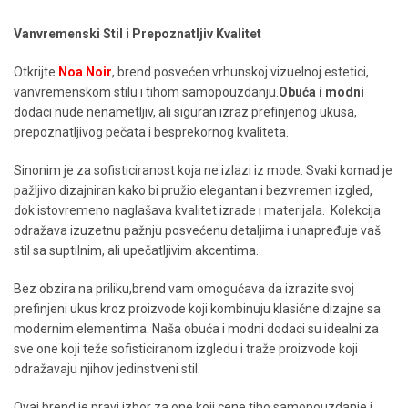
biti
izabrane
Vanvremenski Stil i Prepoznatljiv Kvalitet
na
stranici
Otkrijte
Noa Noir
, brend posvećen vrhunskoj vizuelnoj estetici,
proizvoda.
vanvremenskom stilu i tihom samopouzdanju.
Obuća i modni
dodaci nude nenametljiv, ali siguran izraz prefinjenog ukusa,
prepoznatljivog pečata i besprekornog kvaliteta.
Sinonim je za sofisticiranost koja ne izlazi iz mode. Svaki komad je
pažljivo dizajniran kako bi pružio elegantan i bezvremen izgled,
dok istovremeno naglašava kvalitet izrade i materijala. Kolekcija
odražava izuzetnu pažnju posvećenu detaljima i unapređuje vaš
stil sa suptilnim, ali upečatljivim akcentima.
Bez obzira na priliku,brend vam omogućava da izrazite svoj
prefinjeni ukus kroz proizvode koji kombinuju klasične dizajne sa
modernim elementima. Naša obuća i modni dodaci su idealni za
sve one koji teže sofisticiranom izgledu i traže proizvode koji
odražavaju njihov jedinstveni stil.
Ovaj brend je pravi izbor za one koji cene tiho samopouzdanje i