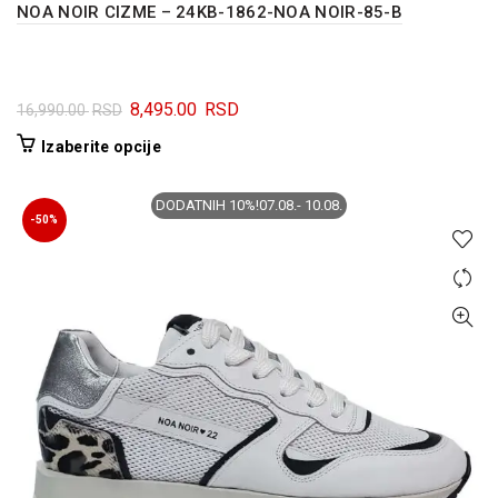
NOA NOIR CIZME – 24KB-1862-NOA NOIR-85-B
Originalna
Trenutna
8,495.00
RSD
16,990.00
RSD
cena
cena
Ovaj
Izaberite opcije
je
je:
proizvod
bila:
8,495.00 RSD.
ima
DODATNIH 10%!07.08.- 10.08.
16,990.00 RSD.
više
-50%
varijanti.
Opcije
mogu
biti
izabrane
na
stranici
proizvoda.