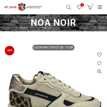
0
0
NOA NOIR
DODATNIH 10%!07.08.- 10.08.
-50%