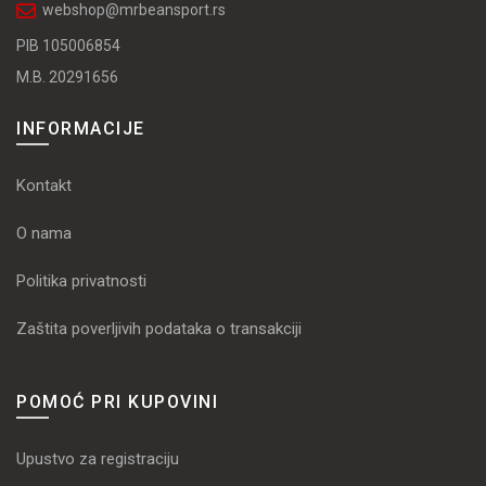
webshop@mrbeansport.rs
PIB 105006854
M.B. 20291656
INFORMACIJE
Kontakt
O nama
Politika privatnosti
Zaštita poverljivih podataka o transakciji
POMOĆ PRI KUPOVINI
Upustvo za registraciju