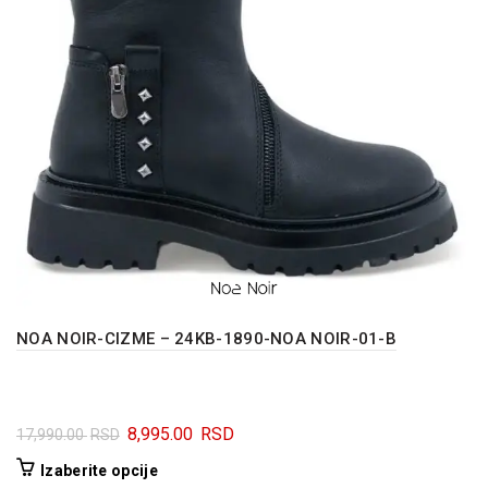
izabrane
na
stranici
proizvoda.
NOA NOIR-CIZME – 24KB-1890-NOA NOIR-01-B
Originalna
Trenutna
8,995.00
RSD
17,990.00
RSD
cena
cena
Ovaj
Izaberite opcije
je
je: