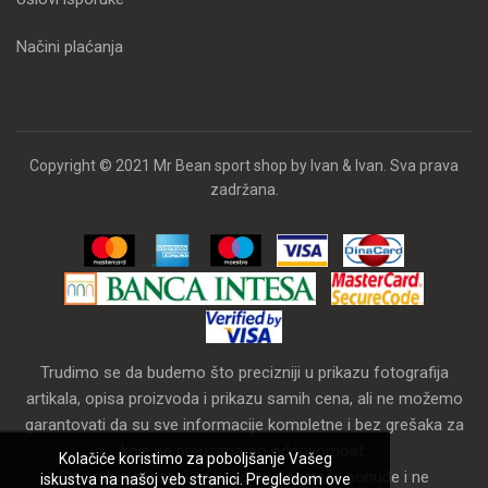
Načini plaćanja
Copyright © 2021 Mr Bean sport shop by Ivan & Ivan. Sva prava
zadržana.
Trudimo se da budemo što precizniji u prikazu fotografija
artikala, opisa proizvoda i prikazu samih cena, ali ne možemo
garantovati da su sve informacije kompletne i bez grešaka za
koje ne preuzimamo odgovornost.
Kolačiće koristimo za poboljšanje Vašeg
Svi artikli prikazani na sajtu su deo naše ponude i ne
iskustva na našoj veb stranici. Pregledom ove