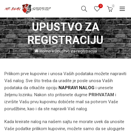
0
0
UPUSTVO ZA
REGISTRACIJU
Home
»
Upustvo za registraciju
Prilikom prve kupovine i unosa Vaših podataka možete napraviti
Vaš nalog. Sve što treba da uradite je posle unosa Vaših
podataka da otkačite opciju
NAPRAVI NALOG
i unesete
željenu lozinku. Nakon sto pritisnete dugme
PRIHVATAM
i
izvršite Vašu prvu kupovinu dobićete mail sa potvrom Vaše
porudžbine, kao i da ste napravili Vaš nalog.
Kada kreirate nalog na našem sajtu ne morate uvek da unosite
Vaše podatke prilikom kupovine, možete samo da se ulogujete