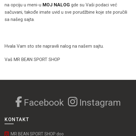
na opciju u meni-u
MOJ NALOG
gde su Vaši podaci već
sačuvani, takođe imate uvid u sve porudžbine koje ste poručili
sa našeg sajta.
Hvala Vam sto ste napravili nalog na našem sajtu.
Vaš MR BEAN SPORT SHOP
Facebook
Instagram
KONTAKT
MR BEAN SPORT SHOP doo