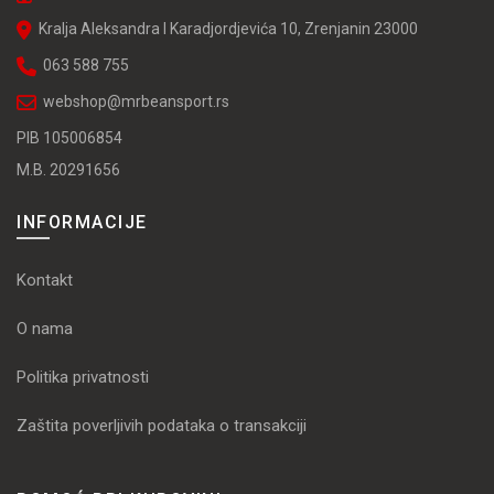
Kralja Aleksandra I Karadjordjevića 10, Zrenjanin 23000
063 588 755
webshop@mrbeansport.rs
PIB 105006854
M.B. 20291656
INFORMACIJE
Kontakt
O nama
Politika privatnosti
Zaštita poverljivih podataka o transakciji