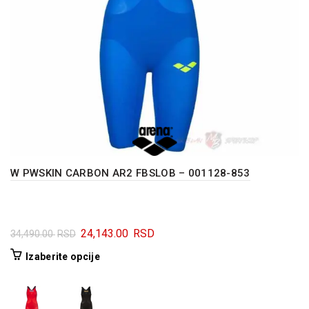
proizvoda.
W PWSKIN CARBON AR2 FBSLOB – 001128-853
Originalna
Trenutna
24,143.00
RSD
34,490.00
RSD
cena
cena
Ovaj
Izaberite opcije
je
je:
proizvod
bila:
24,143.00 RSD.
ima
34,490.00 RSD.
više