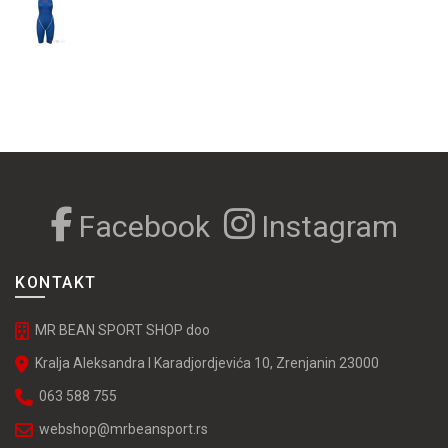
41,990.00 RSD.
više
varijanti.
Opcije
mogu
biti
izabrane
na
stranici
proizvoda.
Facebook
Instagram
KONTAKT
MR BEAN SPORT SHOP doo
Kralja Aleksandra I Karadjordjevića 10, Zrenjanin 23000
063 588 755
webshop@mrbeansport.rs