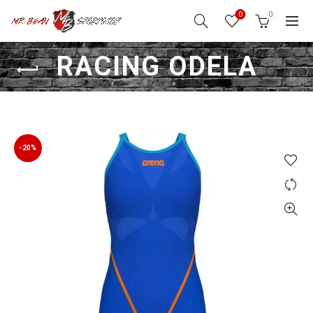
0
0
RACING ODELA
-20%