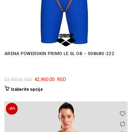
ARENA POWERSKIN PRIMO LE SL OB – 008680-222
Originalna
Trenutna
42,960.00
RSD
53,700.00
RSD
cena
cena
Ovaj
Izaberite opcije
je
je:
proizvod
bila:
42,960.00 RSD.
ima
53,700.00 RSD.
više
-20%
varijanti.
Opcije
mogu