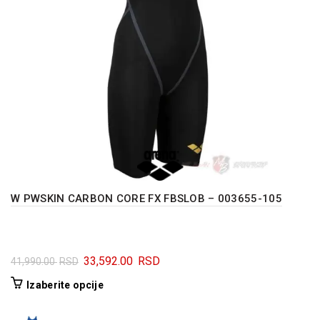
W PWSKIN CARBON CORE FX FBSLOB – 003655-105
Originalna
Trenutna
33,592.00
RSD
41,990.00
RSD
cena
cena
Ovaj
Izaberite opcije
je
je:
proizvod
bila:
33,592.00 RSD.
ima