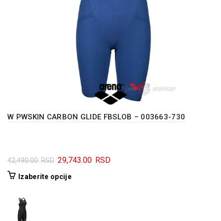
W PWSKIN CARBON GLIDE FBSLOB – 003663-730
Originalna
Trenutna
29,743.00
RSD
42,490.00
RSD
cena
cena
Ovaj
Izaberite opcije
je
je:
proizvod
bila:
29,743.00 RSD.
ima
42,490.00 RSD.
više
varijanti.