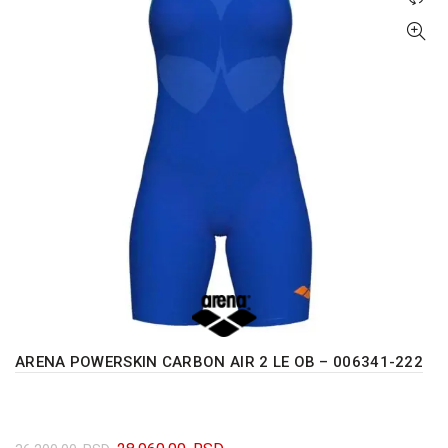
mogu
biti
izabrane
na
stranici
proizvoda.
ARENA POWERSKIN CARBON AIR 2 LE OB – 006341-222