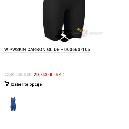
W PWSKIN CARBON GLIDE – 003663-105
Originalna
Trenutna
29,743.00
RSD
42,490.00
RSD
cena
cena
Ovaj
Izaberite opcije
je
je:
proizvod
bila:
29,743.00 RSD.
ima
42,490.00 RSD.
više
varijanti.
Opcije
mogu
biti