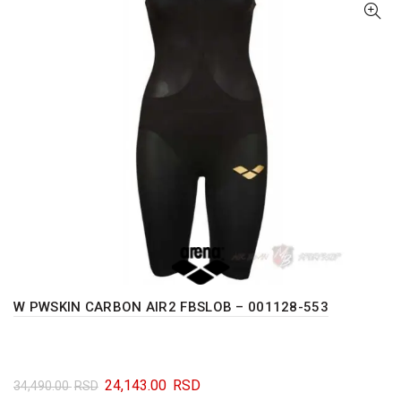
W PWSKIN CARBON AIR2 FBSLOB – 001128-553
Originalna
Trenutna
24,143.00
RSD
34,490.00
RSD