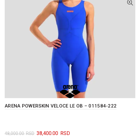
biti
izabrane
na
stranici
proizvoda.
ARENA POWERSKIN VELOCE LE OB – 011584-222
Originalna
Trenutna
38,400.00
RSD
48,000.00
RSD