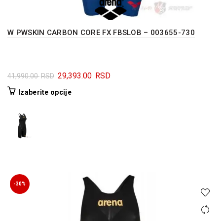
W PWSKIN CARBON CORE FX FBSLOB – 003655-730
Originalna
Trenutna
29,393.00
RSD
41,990.00
RSD
cena
cena
Ovaj
Izaberite opcije
je
je:
proizvod
bila:
29,393.00 RSD.
ima
41,990.00 RSD.
više
varijanti.
Opcije
mogu
biti
izabrane
-30%
na
stranici
proizvoda.