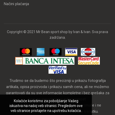
Načini plaćanja
Copyright © 2021 Mr Bean sport shop by Ivan & Ivan. Sva prava
zadržana.
Trudimo se da budemo što precizniji u prikazu fotografija
artikala, opisa proizvoda i prikazu samih cena, ali ne možemo
garantovati da su sve informacije kompletne i bez grešaka za
koje ne preuzimamo odgovornost.
Kolačiće koristimo za poboljšanje Vašeg
Svi artikli prikazani na sajtu su deo naše ponude i ne
iskustva na našoj veb stranici. Pregledom ove
veb stranice pristajete na upotrebu kolačića.
podrazumeva da su dostupni u svakom trenutku.