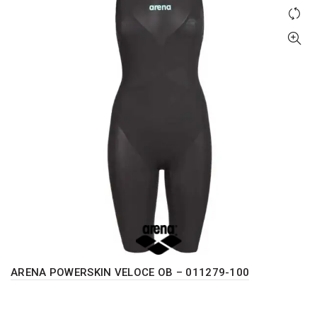
Opcije
mogu
biti
izabrane
na
stranici
proizvoda.
ARENA POWERSKIN VELOCE OB – 011279-100