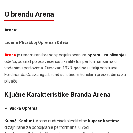
izabrane
na
O brendu Arena
stranici
proizvoda.
Arena
:
Lider u Plivačkoj Oprema i Odeći
Arena
je renomirani brend specijalizovan za
opremu za plivanje
i
odeću, poznat po posvećenosti kvalitetu i performansama u
vodenim sportovima. Osnovan 1973. godine u Italiji od strane
Ferdinanda Cazzaniga, brend se ističe vrhunskim proizvodima za
plivače.
Ključne Karakteristike Branda Arena
Plivačka Oprema
Kupaći Kostimi
: Arena nudi visokokvalitetne
kupaće kostime
dizajnirane za poboljšanje performansi u vodi.