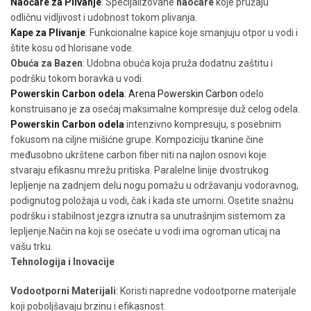
Naočare za Plivanje
: Specijalizovane
naočare
koje pružaju
odličnu vidljivost i udobnost tokom plivanja.
Kape za Plivanje
: Funkcionalne kapice koje smanjuju otpor u vodi i
štite kosu od hlorisane vode.
Obuća za Bazen
: Udobna obuća koja pruža dodatnu zaštitu i
podršku tokom boravka u vodi.
Powerskin Carbon odela
:
Arena Powerskin Carbon
odelo
konstruisano je za osećaj maksimalne kompresije duž celog odela.
Powerskin Carbon odela
intenzivno kompresuju, s posebnim
fokusom na ciljne mišićne grupe. Kompoziciju tkanine čine
međusobno ukrštene carbon fiber niti na najlon osnovi koje
stvaraju efikasnu mrežu pritiska. Paralelne linije dvostrukog
lepljenje na zadnjem delu nogu pomažu u održavanju vodoravnog,
podignutog položaja u vodi, čak i kada ste umorni. Osetite snažnu
podršku i stabilnost jezgra iznutra sa unutrašnjim sistemom za
lepljenje.Način na koji se osećate u vodi ima ogroman uticaj na
vašu trku.
Tehnologija i Inovacije
Vodootporni Materijali
: Koristi napredne vodootporne materijale
koji poboljšavaju brzinu i efikasnost.