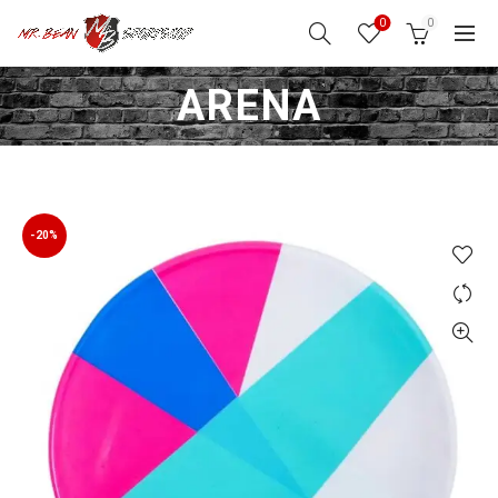
0
0
ARENA
-20%