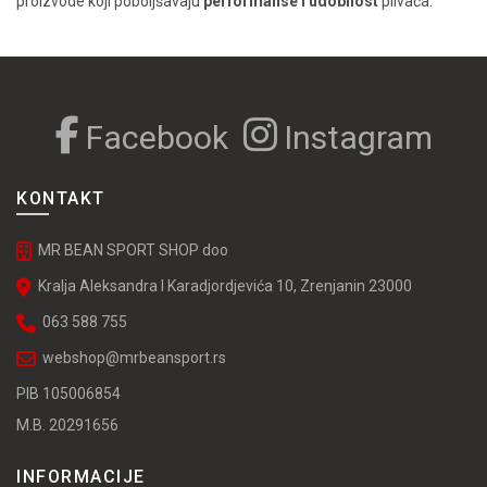
proizvode koji poboljšavaju
performanse i udobnost
plivača.
Facebook
Instagram
KONTAKT
MR BEAN SPORT SHOP doo
Kralja Aleksandra I Karadjordjevića 10, Zrenjanin 23000
063 588 755
webshop@mrbeansport.rs
PIB 105006854
M.B. 20291656
INFORMACIJE