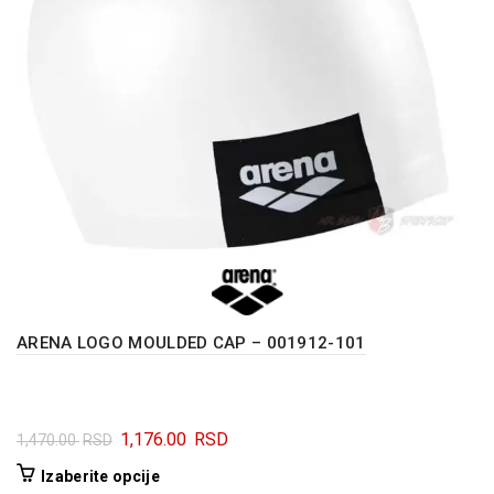
ARENA LOGO MOULDED CAP – 001912-101
Originalna
Trenutna
1,176.00
RSD
1,470.00
RSD
cena
cena
Ovaj
Izaberite opcije
je
je: