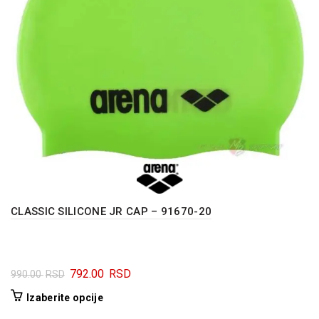
na
stranici
proizvoda.
CLASSIC SILICONE JR CAP – 91670-20
Originalna
Trenutna
792.00
RSD
990.00
RSD
cena
cena
Ovaj
Izaberite opcije
je
je:
proizvod