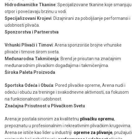
Hidrodinamičke Tkanine
: Specijalizovane tkanine koje smanjuju
otpor i povećavaju brzinu u vodi.
Specijalizovani Krojevi
: Dizajnirani za poboljšanje performansi i
udobnosti plivača.
Sponzorstva i Partnerstva
Vrhunki Plivači i Timovi
: Arena sponzoriše brojne vrhunske
plivače i timove širom sveta.
Međunarodna Takmičenja
: Brend je prisutan na značajnim
međunarodnim plivačkim događajima i takmičenjima.
Široka Paleta Proizvoda
Sportska Odeća i Obuća
: Pored plivačke opreme, Arena nudi i
odeću i obuću za treninge i svakodnevne aktivnosti, sa fokusom
na funkcionalnost i udobnost.
Značajna Prisutnost u Plivačkom Svetu
Arena je postala sinonim za kvalitetnu
plivačku opremu
,
prepoznatu u profesionalnim i rekreativnim plivačkim krugovima.
Arena se ističe kao lider u industriji
opreme za plivanje
, pružajući