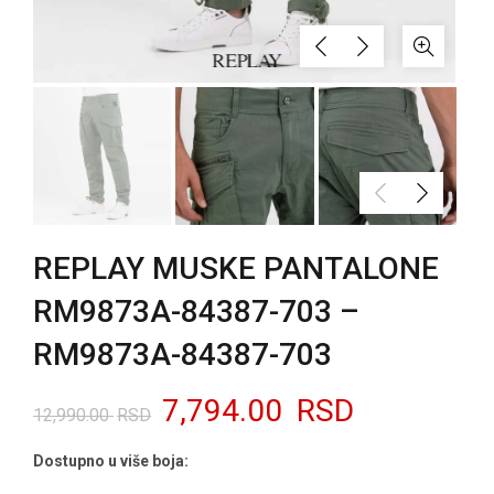
REPLAY MUSKE PANTALONE
RM9873A-84387-703 –
RM9873A-84387-703
Originalna
Trenutna
7,794.00
RSD
12,990.00
RSD
cena
cena
Dostupno u više boja: