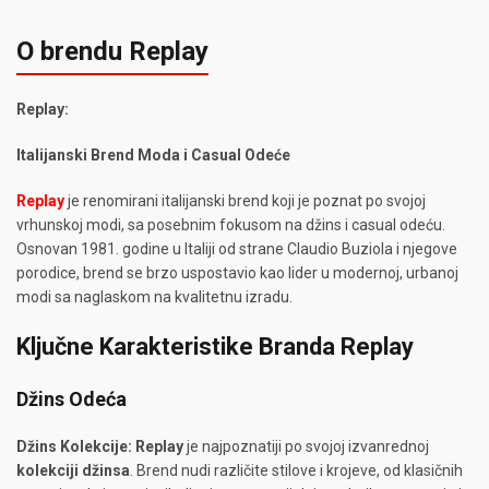
O brendu Replay
Replay:
Italijanski Brend Moda i Casual Odeće
Replay
je renomirani italijanski brend koji je poznat po svojoj
vrhunskoj modi, sa posebnim fokusom na džins i casual odeću.
Osnovan 1981. godine u Italiji od strane Claudio Buziola i njegove
porodice, brend se brzo uspostavio kao lider u modernoj, urbanoj
modi sa naglaskom na kvalitetnu izradu.
Ključne Karakteristike Branda Replay
Džins Odeća
Džins Kolekcije:
Replay
je najpoznatiji po svojoj izvanrednoj
kolekciji džinsa
. Brend nudi različite stilove i krojeve, od klasičnih