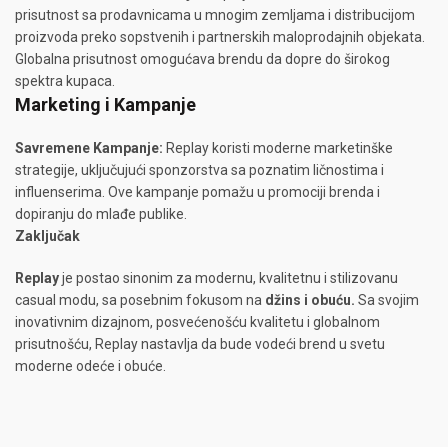
prisutnost sa prodavnicama u mnogim zemljama i distribucijom
proizvoda preko sopstvenih i partnerskih maloprodajnih objekata.
Globalna prisutnost omogućava brendu da dopre do širokog
spektra kupaca.
Marketing i Kampanje
Savremene Kampanje:
Replay koristi moderne marketinške
strategije, uključujući sponzorstva sa poznatim ličnostima i
influenserima. Ove kampanje pomažu u promociji brenda i
dopiranju do mlađe publike.
Zaključak
Replay
je postao sinonim za modernu, kvalitetnu i stilizovanu
casual modu, sa posebnim fokusom na
džins i obuću.
Sa svojim
inovativnim dizajnom, posvećenošću kvalitetu i globalnom
prisutnošću, Replay nastavlja da bude vodeći brend u svetu
moderne odeće i obuće.