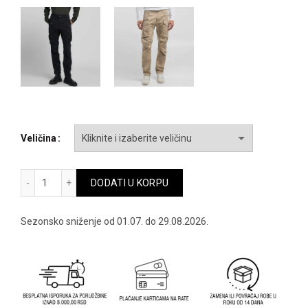
je
je:
bila:
7,794.00 
12,990.00 RSD.
Veličina
Replay muske pantalone rm9873a-84387-703 - rm9873a-843
DODATI U KORPU
Sezonsko sniženje od 01.07. do 29.08.2026.