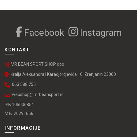
proizvoda.
Facebook
Instagram
KONTAKT
MR BEAN SPORT SHOP doo
Kralja Aleksandra I Karadjordjevića 10, Zrenjanin 23000
063 588 755
webshop@mrbeansport.rs
PIB 105006854
M.B. 20291656
INFORMACIJE