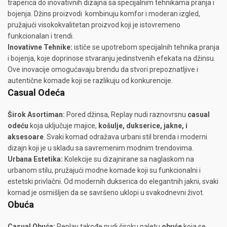
traperica do inovativnih dizajna sa specijalnim tehnikama pranja i
bojenja. Džins proizvodi kombinuju komfor i moderan izgled,
pružajući visokokvalitetan proizvod koji je istovremeno
funkcionalan i trendi.
Inovativne Tehnike:
ističe se upotrebom specijalnih tehnika pranja
i bojenja, koje doprinose stvaranju jedinstvenih efekata na džinsu.
Ove inovacije omogućavaju brendu da stvori prepoznatljive i
autentične komade koji se razlikuju od konkurencije.
Casual Odeća
Širok Asortiman:
Pored džinsa, Replay nudi raznovrsnu
casual
odeću
koja uključuje majice,
košulje, dukserice, jakne, i
aksesoare
. Svaki komad odražava urbani stil brenda i moderni
dizajn koji je u skladu sa savremenim modnim trendovima.
Urbana Estetika:
Kolekcije su dizajnirane sa naglaskom na
urbanom stilu, pružajući modne komade koji su funkcionalni i
estetski privlačni. Od modernih dukserica do elegantnih jakni, svaki
komad je osmišljen da se savršeno uklopi u svakodnevni život.
Obuća
Casual Obuća:
Replay takođe nudi široku paletu
obuće
koja se