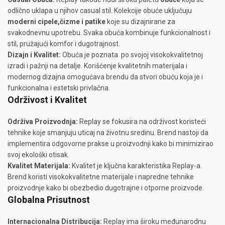
odlično uklapa u njihov casual stil. Kolekcije obuće uključuju
moderni cipele,čizme i patike
koje su dizajnirane za
svakodnevnu upotrebu. Svaka obuća kombinuje funkcionalnost i
stil, pružajući komfor i dugotrajnost.
Dizajn i Kvalitet:
Obuća je poznata po svojoj visokokvalitetnoj
izradi i pažnji na detalje. Korišćenje kvalitetnih materijala i
modernog dizajna omogućava brendu da stvori obuću koja je i
funkcionalna i estetski privlačna.
Održivost i Kvalitet
Održiva Proizvodnja:
Replay se fokusira na održivost koristeći
tehnike koje smanjuju uticaj na životnu sredinu. Brend nastoji da
implementira odgovorne prakse u proizvodnji kako bi minimizirao
svoj ekološki otisak.
Kvalitet Materijala:
Kvalitet je ključna karakteristika Replay-a.
Brend koristi visokokvalitetne materijale i napredne tehnike
proizvodnje kako bi obezbedio dugotrajne i otporne proizvode.
Globalna Prisutnost
Internacionalna Distribucija:
Replay ima široku međunarodnu