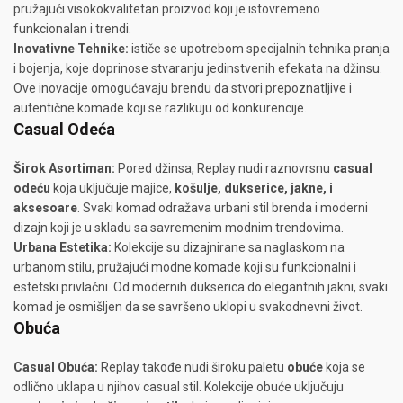
pružajući visokokvalitetan proizvod koji je istovremeno
funkcionalan i trendi.
Inovativne Tehnike:
ističe se upotrebom specijalnih tehnika pranja
i bojenja, koje doprinose stvaranju jedinstvenih efekata na džinsu.
Ove inovacije omogućavaju brendu da stvori prepoznatljive i
autentične komade koji se razlikuju od konkurencije.
Casual Odeća
Širok Asortiman:
Pored džinsa, Replay nudi raznovrsnu
casual
odeću
koja uključuje majice,
košulje, dukserice, jakne, i
aksesoare
. Svaki komad odražava urbani stil brenda i moderni
dizajn koji je u skladu sa savremenim modnim trendovima.
Urbana Estetika:
Kolekcije su dizajnirane sa naglaskom na
urbanom stilu, pružajući modne komade koji su funkcionalni i
estetski privlačni. Od modernih dukserica do elegantnih jakni, svaki
komad je osmišljen da se savršeno uklopi u svakodnevni život.
Obuća
Casual Obuća:
Replay takođe nudi široku paletu
obuće
koja se
odlično uklapa u njihov casual stil. Kolekcije obuće uključuju