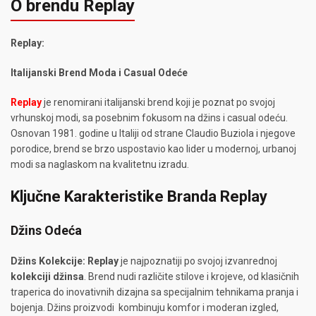
O brendu Replay
Replay:
Italijanski Brend Moda i Casual Odeće
Replay
je renomirani italijanski brend koji je poznat po svojoj
vrhunskoj modi, sa posebnim fokusom na džins i casual odeću.
Osnovan 1981. godine u Italiji od strane Claudio Buziola i njegove
porodice, brend se brzo uspostavio kao lider u modernoj, urbanoj
modi sa naglaskom na kvalitetnu izradu.
Ključne Karakteristike Branda Replay
Džins Odeća
Džins Kolekcije:
Replay
je najpoznatiji po svojoj izvanrednoj
kolekciji džinsa
. Brend nudi različite stilove i krojeve, od klasičnih
traperica do inovativnih dizajna sa specijalnim tehnikama pranja i
bojenja. Džins proizvodi kombinuju komfor i moderan izgled,