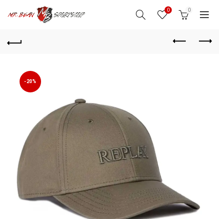
0
0
-20%