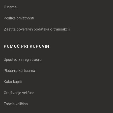
O nama
Politika privatnosti
Zaštita poverljivih podataka o transakciji
POMOĆ PRI KUPOVINI
Upustvo za registraciju
Plaćanje karticama
Kako kupiti
Oređivanje veličine
Tabela veličina