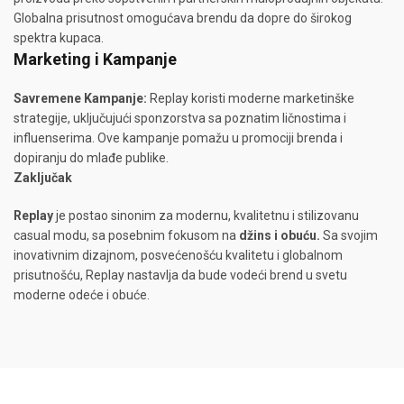
Globalna prisutnost omogućava brendu da dopre do širokog
spektra kupaca.
Marketing i Kampanje
Savremene Kampanje:
Replay koristi moderne marketinške
strategije, uključujući sponzorstva sa poznatim ličnostima i
influenserima. Ove kampanje pomažu u promociji brenda i
dopiranju do mlađe publike.
Zaključak
Replay
je postao sinonim za modernu, kvalitetnu i stilizovanu
casual modu, sa posebnim fokusom na
džins i obuću.
Sa svojim
inovativnim dizajnom, posvećenošću kvalitetu i globalnom
prisutnošću, Replay nastavlja da bude vodeći brend u svetu
moderne odeće i obuće.