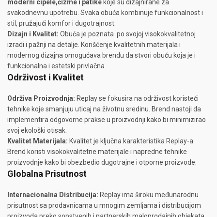
moderni cipele,čizme i patike
koje su dizajnirane za
svakodnevnu upotrebu. Svaka obuća kombinuje funkcionalnost i
stil, pružajući komfor i dugotrajnost.
Dizajn i Kvalitet:
Obuća je poznata po svojoj visokokvalitetnoj
izradi i pažnji na detalje. Korišćenje kvalitetnih materijala i
modernog dizajna omogućava brendu da stvori obuću koja je i
funkcionalna i estetski privlačna.
Održivost i Kvalitet
Održiva Proizvodnja:
Replay se fokusira na održivost koristeći
tehnike koje smanjuju uticaj na životnu sredinu. Brend nastoji da
implementira odgovorne prakse u proizvodnji kako bi minimizirao
svoj ekološki otisak.
Kvalitet Materijala:
Kvalitet je ključna karakteristika Replay-a.
Brend koristi visokokvalitetne materijale i napredne tehnike
proizvodnje kako bi obezbedio dugotrajne i otporne proizvode.
Globalna Prisutnost
Internacionalna Distribucija:
Replay ima široku međunarodnu
prisutnost sa prodavnicama u mnogim zemljama i distribucijom
proizvoda preko sopstvenih i partnerskih maloprodajnih objekata.