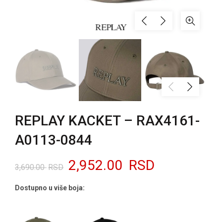
REPLAY KACKET – RAX4161-
A0113-0844
Originalna
Trenutna
2,952.00
RSD
3,690.00
RSD
cena
cena
Dostupno u više boja:
je
je: