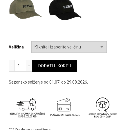
bila:
2,952.00 
3,690.00 RSD.
Veličina
Replay kacket - rax4161-a0113-0844 količina
DODATI U KORPU
Sezonsko sniženje od 01.07. do 29.08.2026.