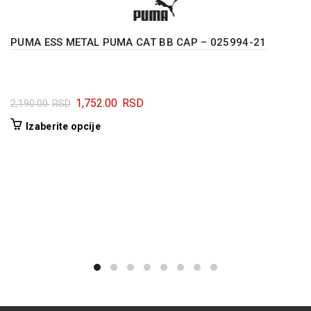
PUMA ESS METAL PUMA CAT BB CAP – 025994-21
Originalna
Trenutna
1,752.00
RSD
2,190.00
RSD
cena
cena
Ovaj
Izaberite opcije
je
je:
proizvod
bila:
1,752.00 RSD.
ima
2,190.00 RSD.
više
varijanti.
Opcije
mogu
biti
izabrane
na
stranici
proizvoda.