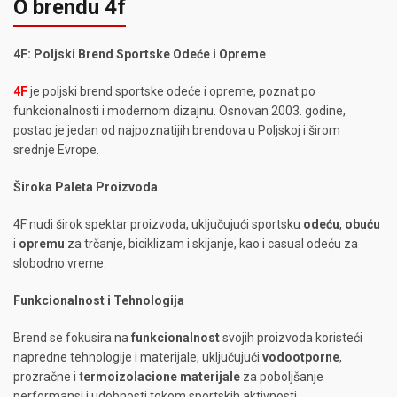
O brendu 4f
4F: Poljski Brend Sportske Odeće i Opreme
4F
je poljski brend sportske odeće i opreme, poznat po
funkcionalnosti i modernom dizajnu. Osnovan 2003. godine,
postao je jedan od najpoznatijih brendova u Poljskoj i širom
srednje Evrope.
Široka Paleta Proizvoda
4F nudi širok spektar proizvoda, uključujući sportsku
odeću
,
obuću
i
opremu
za trčanje, biciklizam i skijanje, kao i casual odeću za
slobodno vreme.
Funkcionalnost i Tehnologija
Brend se fokusira na
funkcionalnost
svojih proizvoda koristeći
napredne tehnologije i materijale, uključujući
vodootporne
,
prozračne i t
ermoizolacione materijale
za poboljšanje
performansi i udobnosti tokom sportskih aktivnosti.