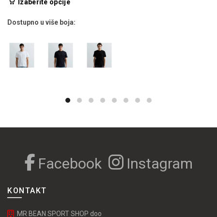
Ovaj
Izaberite opcije
je
je:
proizvod
bila:
2,034.00 RSD.
Dostupno u više boja:
ima
3,390.00 RSD.
više
varijanti.
Opcije
mogu
biti
izabrane
na
stranici
proizvoda.
Facebook
Instagram
KONTAKT
MR BEAN SPORT SHOP doo