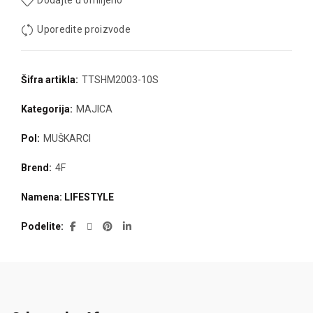
Dodajte u omiljeno
Uporedite proizvode
Šifra artikla:
TTSHM2003-10S
Kategorija:
MAJICA
Pol:
MUŠKARCI
Brend:
4F
Namena: LIFESTYLE
Podelite