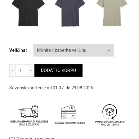
bila:
1,110.00 
1,850.00 RSD.
Veličina
4f muska majica - ttshm2003-10s količina
DODATI U KORPU
Sezonsko sniženje od 01.07. do 29.08.2026.