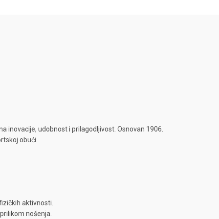
a inovacije, udobnost i prilagodljivost. Osnovan 1906.
rtskoj obući.
fizičkih aktivnosti.
prilikom nošenja.