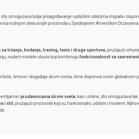
a, što omogućava bolje prilagođavanje različitim oblicima stopala i dopr
roizvodnjom dela svojih proizvoda u Sjedinjenim Američkim Državama i
 za trčanje, hodanje, trening, tenis i druge sportove,
pružajući vrhuns
riju, nudeći modele obuće koji kombinuju
funkcionalnost sa savremen
iste, timove i događaje širom sveta, čime doprinosi svom globalnom pris
zemljama i
prodavnicama širom sveta
, kao i online, što omogućava lak
 i stil
, pružajući proizvode koji su funkcionalni, udobni i moderni. Njihov f
de.