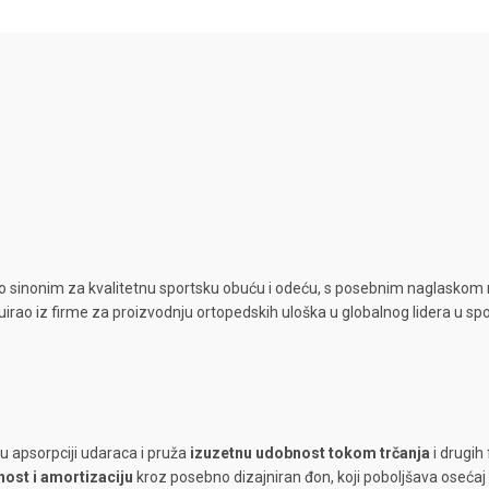
ao sinonim za kvalitetnu sportsku obuću i odeću, s posebnim naglaskom n
rao iz firme za proizvodnju ortopedskih uloška u globalnog lidera u spo
 apsorpciji udaraca i pruža
izuzetnu udobnost tokom trčanja
i drugih 
ost i amortizaciju
kroz posebno dizajniran đon, koji poboljšava osećaj 