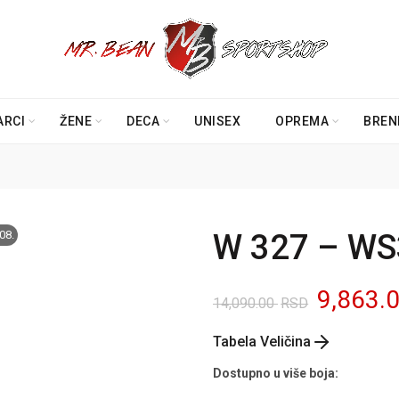
ARCI
ŽENE
DECA
UNISEX
OPREMA
BREN
08.
W 327 – W
Origina
9,863.
14,090.00
RSD
cena
Tabela Veličina
je
Dostupno u više boja: