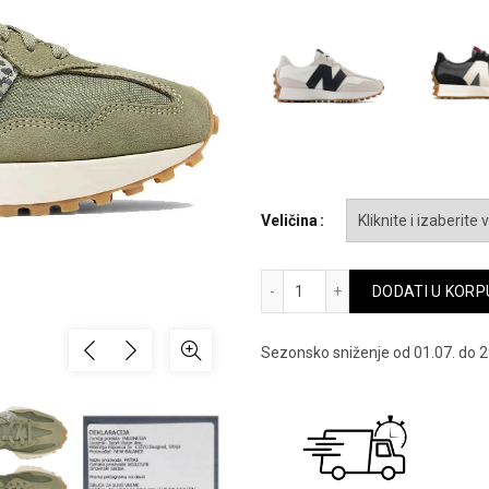
bila:
14,090
Veličina
W 327 - ws327lpb količina
DODATI U KORP
Sezonsko sniženje od 01.07. do 2