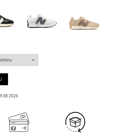
9,863.00 RSD.
.00 RSD.
U
9.08.2026.