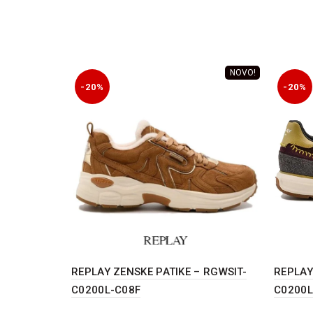
NOVO!
-20%
-20%
REPLAY ZENSKE PATIKE – RGWSIT-
REPLAY
C0200L-C08F
C0200L