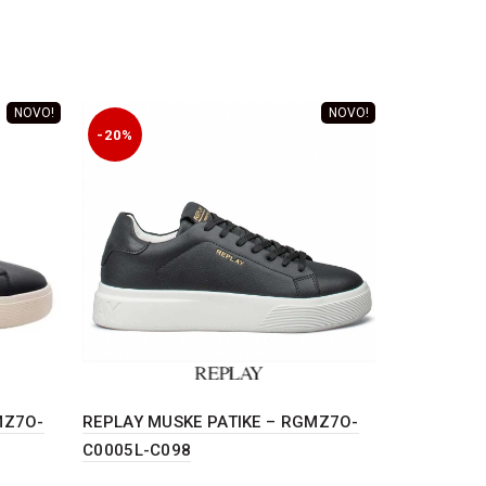
NOVO!
NOVO!
-20%
-20%
MZ7O-
REPLAY MUSKE PATIKE – RGMZ7O-
REPLAY MU
C0005L-C098
C000OT-C