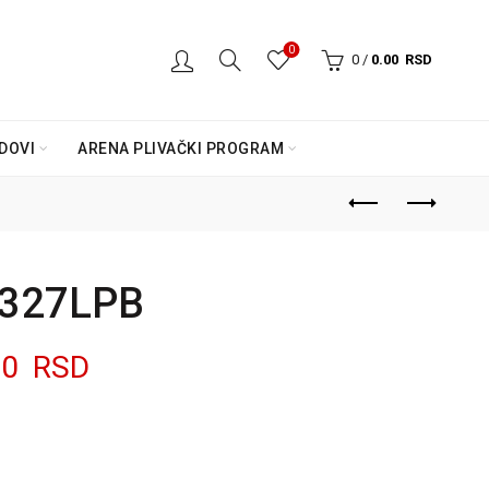
0
0
/
0.00
RSD
DOVI
ARENA PLIVAČKI PROGRAM
S327LPB
lna
Trenutna
00
RSD
cena
je: