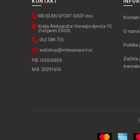
KONTAKT
INFO
MR BEAN SPORT SHOP doo
Kontakt
Kralja Aleksandra I Karadjordjevića 10,
Zrenjanin 23000
O nama
063 588 755
Politika
webshop@mrbeansport.rs
Zaštita 
PIB 105006854
transakc
M.B. 20291656