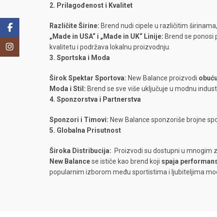
2. Prilagođenost i Kvalitet
Različite Širine:
Brend nudi cipele u različitim širinam
Facebook
„Made in USA“ i „Made in UK“ Linije:
Brend se ponosi p
Instagram
kvalitetu i podržava lokalnu proizvodnju.
3. Sportska i Moda
Širok Spektar Sportova:
New Balance proizvodi
obuću
Moda i Stil:
Brend se sve više uključuje u modnu indust
4. Sponzorstva i Partnerstva
Sponzori i Timovi:
New Balance sponzoriše brojne sport
5. Globalna Prisutnost
Široka Distribucija:
Proizvodi su dostupni u mnogim 
New Balance
se ističe kao brend koji
spaja performanse
popularnim izborom među sportistima i ljubiteljima mo