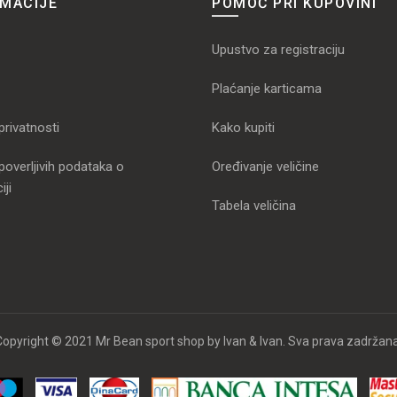
RMACIJE
POMOĆ PRI KUPOVINI
Upustvo za registraciju
Plaćanje karticama
 privatnosti
Kako kupiti
poverljivih podataka o
Oređivanje veličine
iji
Tabela veličina
Copyright © 2021 Mr Bean sport shop by Ivan & Ivan. Sva prava zadržana