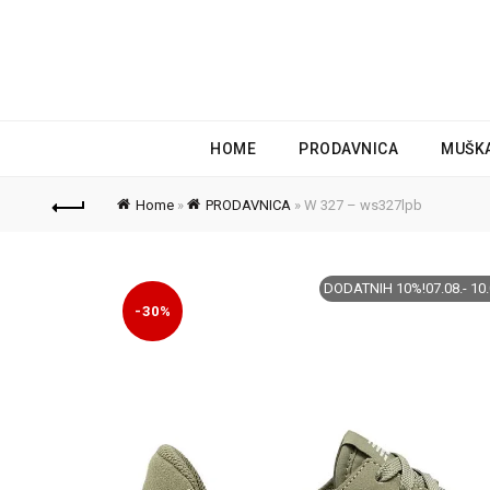
HOME
PRODAVNICA
MUŠK
Home
»
PRODAVNICA
»
W 327 – ws327lpb
DODATNIH 10%!07.08.- 10.
-30%