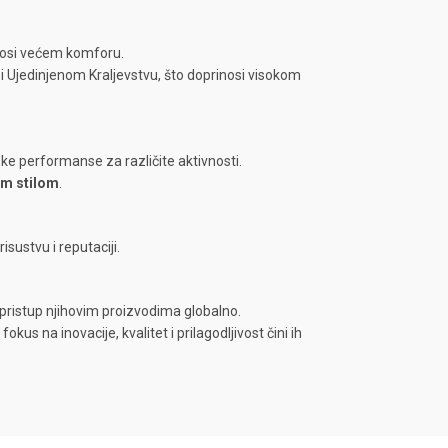
inosi većem komforu.
 Ujedinjenom Kraljevstvu, što doprinosi visokom
ke performanse za različite aktivnosti.
im stilom
.
ustvu i reputaciji.
 pristup njihovim proizvodima globalno.
okus na inovacije, kvalitet i prilagodljivost čini ih