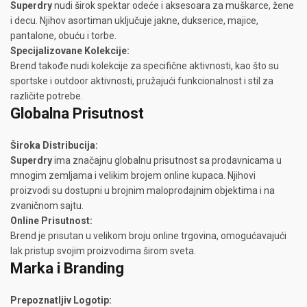
Superdry
nudi širok spektar odeće i aksesoara za muškarce, žene
i decu. Njihov asortiman uključuje jakne, dukserice, majice,
pantalone, obuću i torbe.
Specijalizovane Kolekcije:
Brend takođe nudi kolekcije za specifične aktivnosti, kao što su
sportske i outdoor aktivnosti, pružajući funkcionalnost i stil za
različite potrebe.
Globalna Prisutnost
Široka Distribucija:
Superdry
ima značajnu globalnu prisutnost sa prodavnicama u
mnogim zemljama i velikim brojem online kupaca. Njihovi
proizvodi su dostupni u brojnim maloprodajnim objektima i na
zvaničnom sajtu.
Online Prisutnost:
Brend je prisutan u velikom broju online trgovina, omogućavajući
lak pristup svojim proizvodima širom sveta.
Marka i Branding
Prepoznatljiv Logotip: