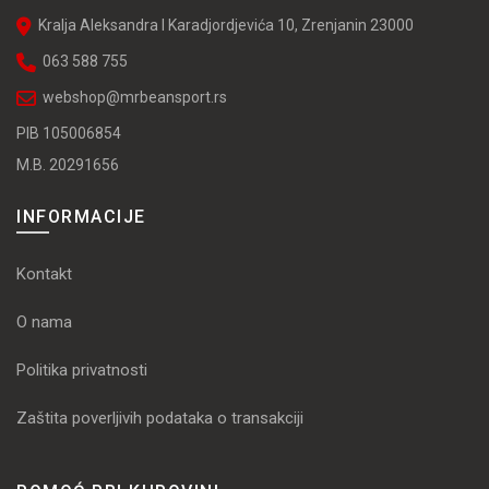
Kralja Aleksandra I Karadjordjevića 10, Zrenjanin 23000
063 588 755
webshop@mrbeansport.rs
PIB 105006854
M.B. 20291656
INFORMACIJE
Kontakt
O nama
Politika privatnosti
Zaštita poverljivih podataka o transakciji