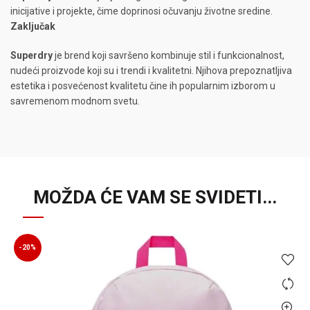
inicijative i projekte, čime doprinosi očuvanju životne sredine.
Zaključak
Superdry
je brend koji savršeno kombinuje stil i funkcionalnost,
nudeći proizvode koji su i trendi i kvalitetni. Njihova prepoznatljiva
estetika i posvećenost kvalitetu čine ih popularnim izborom u
savremenom modnom svetu.
MOŽDA ĆE VAM SE SVIDETI...
-20%