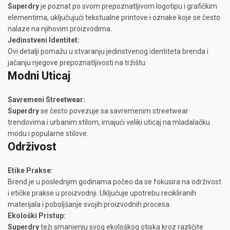
Superdry
je poznat po svom prepoznatljivom logotipu i grafičkim
elementima, uključujući tekstualne printove i oznake koje se često
nalaze na njihovim proizvodima.
Jedinstveni Identitet:
Ovi detalji pomažu u stvaranju jedinstvenog identiteta brenda i
jačanju njegove prepoznatljivosti na tržištu.
Modni Uticaj
Savremeni Streetwear:
Superdry
se često povezuje sa savremenim streetwear
trendovima i urbanim stilom, imajući veliki uticaj na mladalačku
modu i popularne stilove.
Održivost
Etike Prakse:
Brend je u poslednjim godinama počeo da se fokusira na održivost
i etičke prakse u proizvodnji. Uključuje upotrebu recikliranih
materijala i poboljšanje svojih proizvodnih procesa.
Ekološki Pristup:
Superdry
teži smanjenju svog ekološkog otiska kroz različite