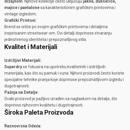
dizajnom
. Njihove kolekcije često uključuju
jakne, dukserice,
majice i pantalone
sa karakterističnim grafičkim printovima i
vintage izgledom.
Grafički Printovi:
Brend se ističe po svojim grafičkim printovima i detaljima
inspirisanim streetwear-om. Ovi detalji doprinose stvaranju
jedinstvenog identiteta i prepoznatljivog stila.
Kvalitet i Materijali
Izdržljivi Materijali:
Superdry
se fokusira na upotrebu kvalitetnih i izdržljivih
materijala, kao što su pamuk i vuna. Njihovi proizvodi često koriste
specijalne tehnike pranja koje doprinosе prepoznatljivom izgledu i
dugotrajnosti.
Pažnja na Detalje:
Svaki proizvod je pažljivo izrađen sa naglaskom na detalje, što
doprinosi njihovom kvalitetu i dugotrajnosti.
Široka Paleta Proizvoda
Raznovrsna Odeća: