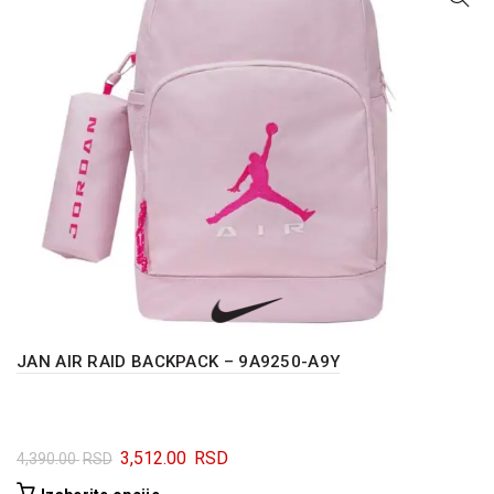
JAN AIR RAID BACKPACK – 9A9250-A9Y
Originalna
Trenutna
3,512.00
RSD
4,390.00
RSD
cena
cena