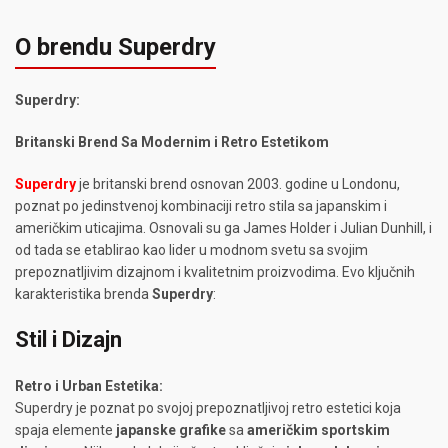
O brendu Superdry
Superdry:
Britanski Brend Sa Modernim i Retro Estetikom
Superdry
je britanski brend osnovan 2003. godine u Londonu,
poznat po jedinstvenoj kombinaciji retro stila sa japanskim i
američkim uticajima. Osnovali su ga James Holder i Julian Dunhill, i
od tada se etablirao kao lider u modnom svetu sa svojim
prepoznatljivim dizajnom i kvalitetnim proizvodima. Evo ključnih
karakteristika brenda
Superdry
:
Stil i Dizajn
Retro i Urban Estetika:
Superdry je poznat po svojoj prepoznatljivoj retro estetici koja
spaja elemente
japanske grafike
sa
američkim sportskim