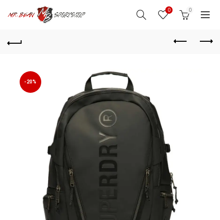
0
0
-20%