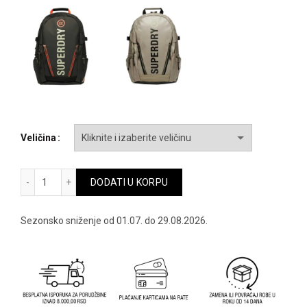
je
je:
bila:
8,552.00 
10,690.00 RSD.
Veličina
Superdry zenski ranac sdw9110342a-16a - sdw9110342a-16
DODATI U KORPU
Sezonsko sniženje od 01.07. do 29.08.2026.