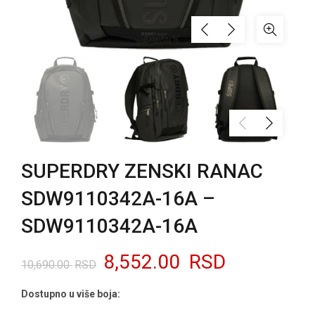
SUPERDRY ZENSKI RANAC
SDW9110342A-16A –
SDW9110342A-16A
Originalna
Trenutna
8,552.00
RSD
10,690.00
RSD
cena
cena
Dostupno u više boja: