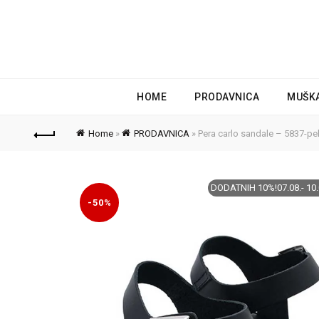
HOME
PRODAVNICA
MUŠK
Home
»
PRODAVNICA
»
Pera carlo sandale – 5837-pel
DODATNIH 10%!07.08.- 10.
-50%