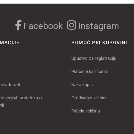
Facebook
Instagram
RMACIJE
POMOĆ PRI KUPOVINI
Upustvo za registraciju
Plaćanje karticama
 privatnosti
Kako kupiti
poverljivih podataka o
Oređivanje veličine
iji
Tabela veličina