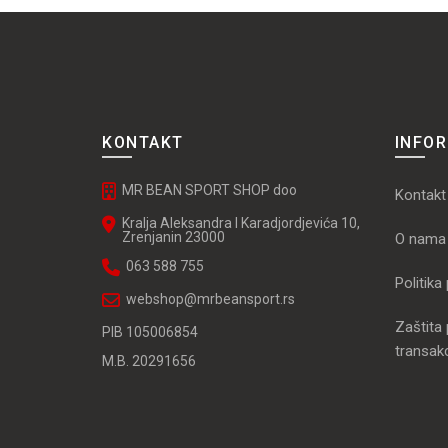
KONTAKT
INFO
MR BEAN SPORT SHOP doo
Kontakt
Kralja Aleksandra I Karadjordjevića 10,
Zrenjanin 23000
O nama
063 588 755
Politika
webshop@mrbeansport.rs
Zaštita 
PIB 105006854
transakc
M.B. 20291656