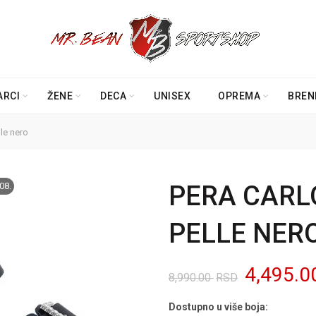
ARCI
ŽENE
DECA
UNISEX
OPREMA
BREN
le nero
08.
PERA CARL
PELLE NER
Original
4,495.
8,990.00
RSD
cena
Dostupno u više boja: