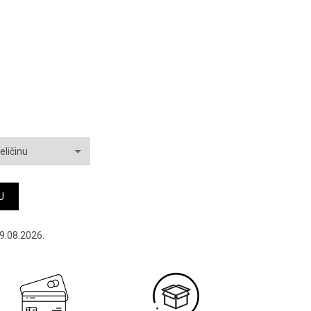
je:
4,495.00 RSD.
0 RSD.
elle nero količina
U
9.08.2026.