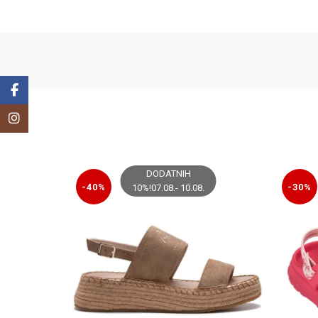
Facebook
Instagram
DODATNIH
-40%
-30%
10%!07.08.- 10.08.