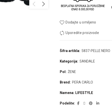
Dodajte u omiljeno
Uporedite proizvode
Šifra artikla:
5837-PELLE NERO
Kategorija:
SANDALE
Pol:
ŽENE
Brend:
PERA CARLO
Namena: LIFESTYLE
Podelite