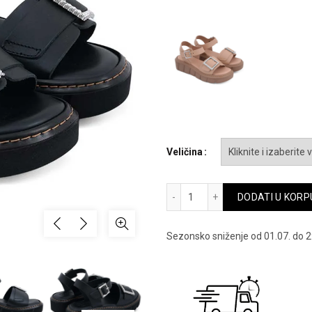
je
bila:
8,990.0
Veličina
Pera carlo sandale - 5837-p
DODATI U KORP
Sezonsko sniženje od 01.07. do 2