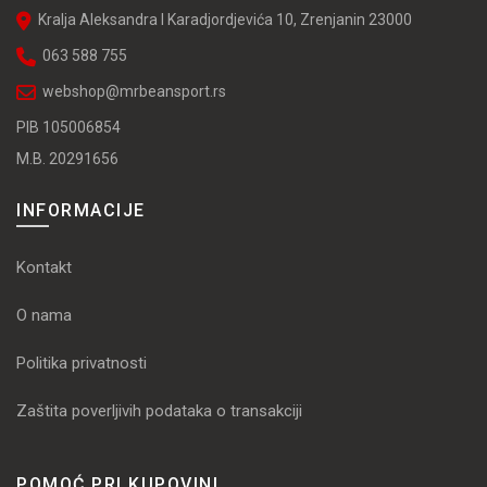
Kralja Aleksandra I Karadjordjevića 10, Zrenjanin 23000
063 588 755
webshop@mrbeansport.rs
PIB 105006854
M.B. 20291656
INFORMACIJE
Kontakt
O nama
Politika privatnosti
Zaštita poverljivih podataka o transakciji
POMOĆ PRI KUPOVINI