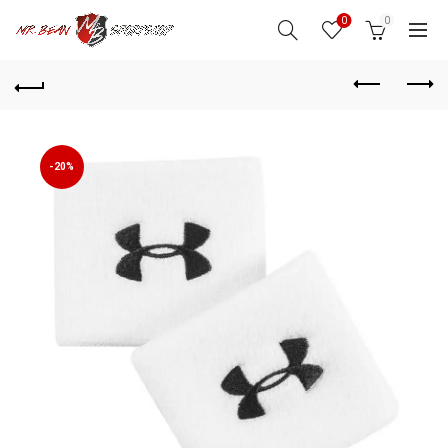
0
0
-20%