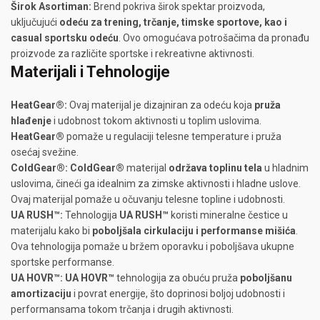
Širok Asortiman:
Brend pokriva širok spektar proizvoda,
uključujući
odeću za trening, trčanje, timske sportove, kao i
casual sportsku odeću
. Ovo omogućava potrošačima da pronađu
proizvode za različite sportske i rekreativne aktivnosti.
Materijali i Tehnologije
HeatGear®:
Ovaj materijal je dizajniran za odeću koja
pruža
hlađenje
i udobnost tokom aktivnosti u toplim uslovima.
HeatGear®
pomaže u regulaciji telesne temperature i pruža
osećaj svežine.
ColdGear®:
ColdGear®
materijal
održava toplinu tela
u hladnim
uslovima, čineći ga idealnim za zimske aktivnosti i hladne uslove.
Ovaj materijal pomaže u očuvanju telesne topline i udobnosti.
UA RUSH™:
Tehnologija
UA RUSH™
koristi mineralne čestice u
materijalu kako bi
poboljšala cirkulaciju i performanse mišića
.
Ova tehnologija pomaže u bržem oporavku i poboljšava ukupne
sportske performanse.
UA HOVR™:
UA HOVR™
tehnologija za obuću pruža
poboljšanu
amortizaciju
i povrat energije, što doprinosi boljoj udobnosti i
performansama tokom trčanja i drugih aktivnosti.