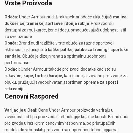
Vrste Proizvoda
Odeća:
Under Armour nudi širok spektar odeće uključujući
majice,
dukserice, trenerke, šortseve i donje rublje
. Proizvodi su
dostupni za muškarce, žene i decu, omogućavajući udobnost i stil
za sve uzraste.
Obuća:
Brend nudi različite vrste obuće za razne sportove i
aktivnosti, uključujući
trkačke patike, patike za trening i sportske
sandale.
Obuća je dizajnirana za optimalnu udobnost i
performanse.
Dodaci:
Under Armour takođe proizvodi dodatke kao što su
rukavice, kape, torbe i čarape,
kao i specijalizovane proizvode za
obuku, pružajući sveobuhvatan asortiman
opreme za sport i
rekreaciju.
Cenovni Raspored
Varijacije u Ceni:
Cene Under Armour proizvoda variraju u
zavisnosti od tipa proizvoda i tehnologije koja se koristi. Brend nudi
proizvode u različitim cenovnim rasponima, od pristupačnih
modela do vrhunskih proizvoda sa naprednim tehnologijama.