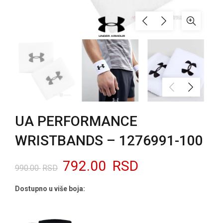
UA PERFORMANCE
WRISTBANDS – 1276991-100
Originalna
Trenutna
792.00
RSD
990.00
RSD
cena
cena
Dostupno u više boja:
je
je: