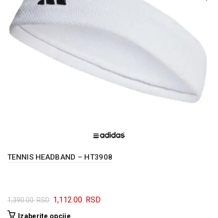
TENNIS HEADBAND – HT3908
Originalna
Trenutna
1,112.00
RSD
1,390.00
RSD
cena
cena
Ovaj
Izaberite opcije