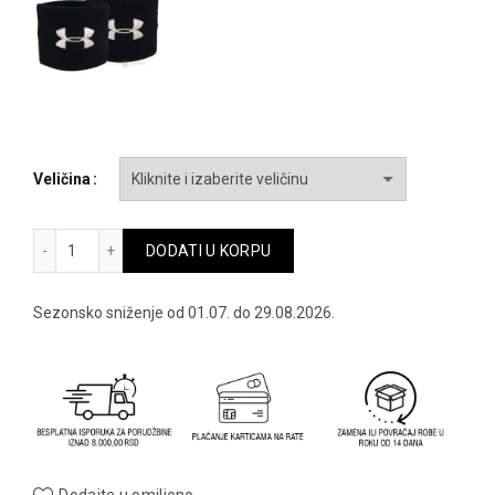
bila:
792.00 RSD.
990.00 RSD.
Veličina
Ua performance wristbands - 1276991-100 količina
DODATI U KORPU
Sezonsko sniženje od 01.07. do 29.08.2026.