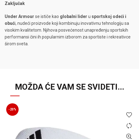
Zaključak
Under Armour
se ističe kao
globalni lider
u
sportskoj odeći i
obuć
i, nudeći proizvode koji kombinuju inovativnu tehnologiju sa
visokim kvalitetom. Njihova posvećenost unapređenju sportskih
performansi čini ih popularnim izborom za sportiste i rekreativce
širom sveta.
MOŽDA ĆE VAM SE SVIDETI...
-20%