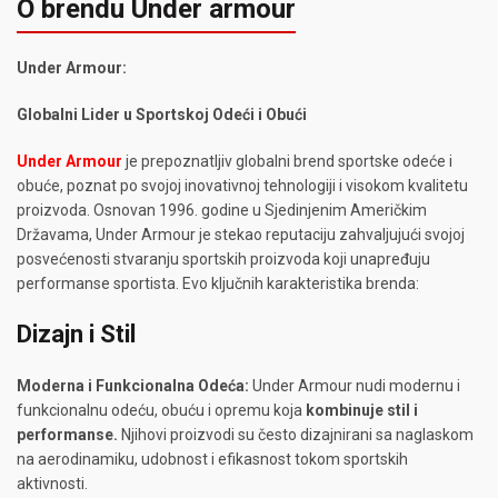
O brendu Under armour
Under Armour:
Globalni Lider u Sportskoj Odeći i Obući
Under Armour
je prepoznatljiv globalni brend sportske odeće i
obuće, poznat po svojoj inovativnoj tehnologiji i visokom kvalitetu
proizvoda. Osnovan 1996. godine u Sjedinjenim Američkim
Državama, Under Armour je stekao reputaciju zahvaljujući svojoj
posvećenosti stvaranju sportskih proizvoda koji unapređuju
performanse sportista. Evo ključnih karakteristika brenda:
Dizajn i Stil
Moderna i Funkcionalna Odeća:
Under Armour nudi modernu i
funkcionalnu odeću, obuću i opremu koja
kombinuje stil i
performanse.
Njihovi proizvodi su često dizajnirani sa naglaskom
na aerodinamiku, udobnost i efikasnost tokom sportskih
aktivnosti.