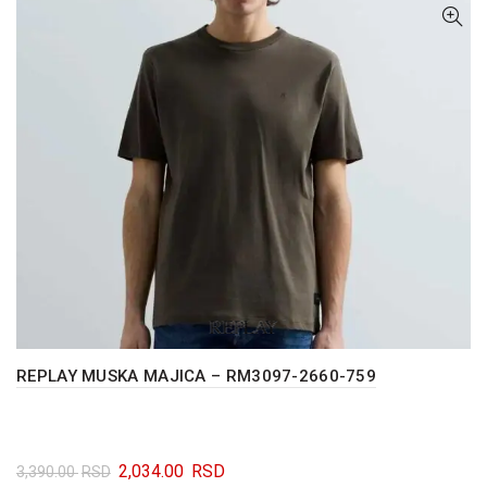
REPLAY MUSKA MAJICA – RM3097-2660-759
Originalna
Trenutna
2,034.00
RSD
3,390.00
RSD