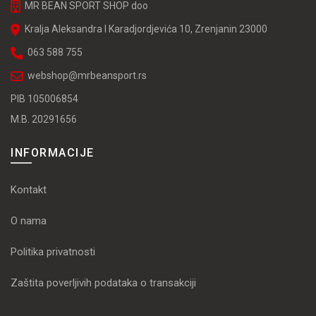
MR BEAN SPORT SHOP doo
Kralja Aleksandra I Karadjordjevića 10, Zrenjanin 23000
063 588 755
webshop@mrbeansport.rs
PIB 105006854
M.B. 20291656
INFORMACIJE
Kontakt
O nama
Politika privatnosti
Zaštita poverljivih podataka o transakciji