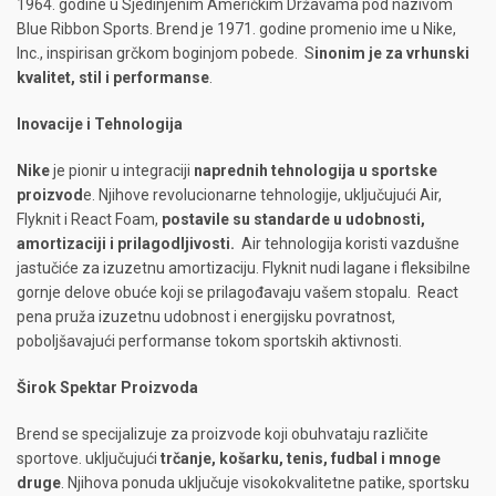
1964. godine u Sjedinjenim Američkim Državama pod nazivom
Blue Ribbon Sports. Brend je 1971. godine promenio ime u Nike,
Inc., inspirisan grčkom boginjom pobede. S
inonim je za vrhunski
kvalitet, stil i performanse
.
Inovacije i Tehnologija
Nike
je pionir u integraciji
naprednih tehnologija u sportske
proizvod
e. Njihove revolucionarne tehnologije, uključujući Air,
Flyknit i React Foam,
postavile su standarde u udobnosti,
amortizaciji i prilagodljivosti.
Air tehnologija koristi vazdušne
jastučiće za izuzetnu amortizaciju. Flyknit nudi lagane i fleksibilne
gornje delove obuće koji se prilagođavaju vašem stopalu. React
pena pruža izuzetnu udobnost i energijsku povratnost,
poboljšavajući performanse tokom sportskih aktivnosti.
Širok Spektar Proizvoda
Brend se specijalizuje za proizvode koji obuhvataju različite
sportove. uključujući
trčanje, košarku, tenis, fudbal i mnoge
druge
. Njihova ponuda uključuje visokokvalitetne patike, sportsku