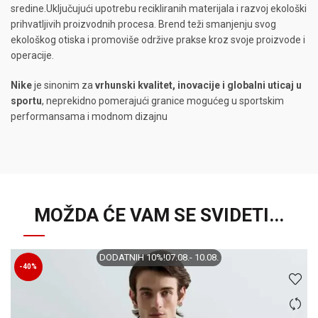
sredine.Uključujući upotrebu recikliranih materijala i razvoj ekološki
prihvatljivih proizvodnih procesa. Brend teži smanjenju svog
ekološkog otiska i promoviše održive prakse kroz svoje proizvode i
operacije.
Nike
je sinonim za
vrhunski kvalitet, inovacije i globalni uticaj u
sportu
, neprekidno pomerajući granice mogućeg u sportskim
performansama i modnom dizajnu
MOŽDA ĆE VAM SE SVIDETI...
DODATNIH 10%!07.08.- 10.08.
-40%