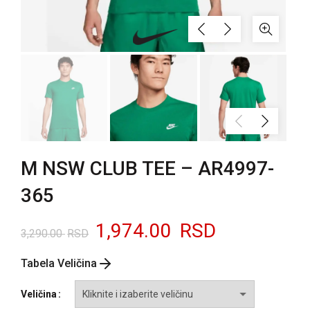
M NSW CLUB TEE – AR4997-
365
Originalna
Trenutna
1,974.00
RSD
3,290.00
RSD
cena
cena
Tabela Veličina
je
je:
Veličina