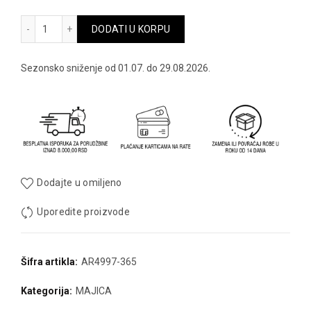
bila:
1,974.00 
M nsw club tee - ar4997-365 količina
DODATI U KORPU
3,290.00 RSD.
Sezonsko sniženje od 01.07. do 29.08.2026.
Dodajte u omiljeno
Uporedite proizvode
Šifra artikla:
AR4997-365
Kategorija:
MAJICA