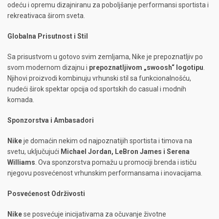
odeću i opremu dizajniranu za poboljšanje performansi sportista i
rekreativaca širom sveta.
Globalna Prisutnost i Stil
Sa prisustvom u gotovo svim zemljama, Nike je prepoznatljiv po
svom modernom dizajnu i
prepoznatljivom „swoosh“ logotipu
.
Njihovi proizvodi kombinuju vrhunski stil sa funkcionalnošću,
nudeći širok spektar opcija od sportskih do casual i modnih
komada.
Sponzorstva i Ambasadori
Nike
je domaćin nekim od najpoznatijih sportista i timova na
svetu, uključujući
Michael Jordan, LeBron James i Serena
Williams
. Ova sponzorstva pomažu u promociji brenda i ističu
njegovu posvećenost vrhunskim performansama i inovacijama.
Posvećenost Održivosti
Nike
se posvećuje inicijativama za očuvanje životne