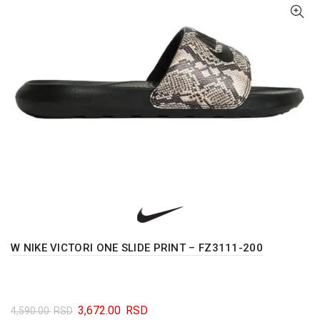
biti
izabrane
na
stranici
proizvoda.
W NIKE VICTORI ONE SLIDE PRINT – FZ3111-200
Originalna
Trenutna
3,672.00
RSD
4,590.00
RSD