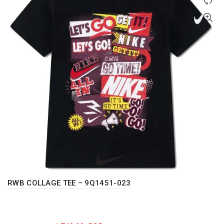
mogu
biti
izabrane
na
stranici
proizvoda.
RWB COLLAGE TEE – 9Q1451-023