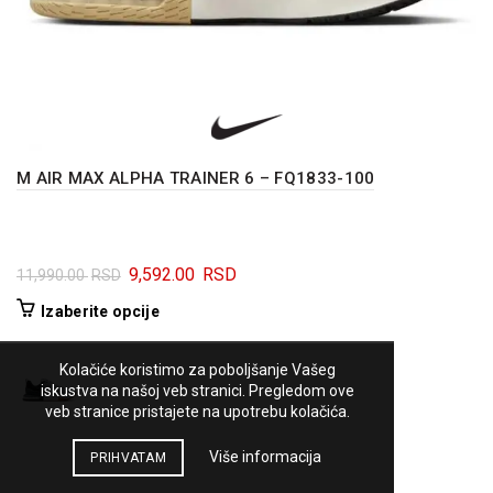
M AIR MAX ALPHA TRAINER 6 – FQ1833-100
Originalna
Trenutna
9,592.00
RSD
11,990.00
RSD
cena
cena
Ovaj
Izaberite opcije
je
je:
proizvod
bila:
9,592.00 RSD.
ima
Kolačiće koristimo za poboljšanje Vašeg
11,990.00 RSD.
više
iskustva na našoj veb stranici. Pregledom ove
varijanti.
veb stranice pristajete na upotrebu kolačića.
Opcije
mogu
Više informacija
PRIHVATAM
biti