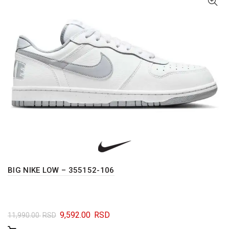
BIG NIKE LOW – 355152-106
Originalna
Trenutna
9,592.00
RSD
11,990.00
RSD
cena
cena