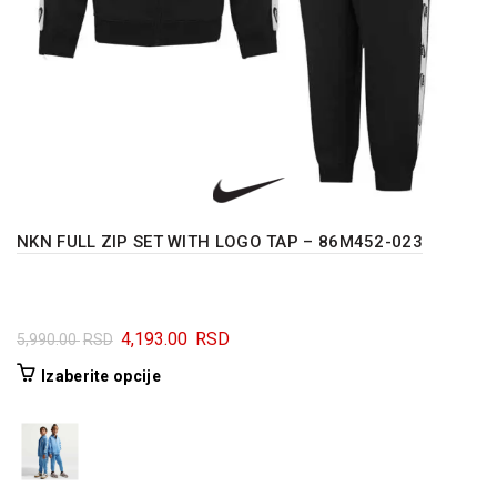
NKN FULL ZIP SET WITH LOGO TAP – 86M452-023
Originalna
Trenutna
4,193.00
RSD
5,990.00
RSD
cena
cena
Ovaj
Izaberite opcije
je
je:
proizvod
bila:
4,193.00 RSD.
ima
5,990.00 RSD.
više
varijanti.