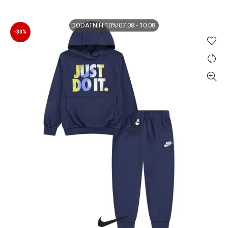
mogu
biti
DODATNIH 10%!07.08.- 10.08.
izabrane
-30%
na
stranici
proizvoda.