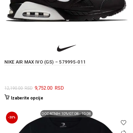
NIKE AIR MAX IVO (GS) – 579995-011
Originalna
Trenutna
9,752.00
RSD
12,190.00
RSD
cena
cena
Ovaj
Izaberite opcije
je
je:
proizvod
bila:
9,752.00 RSD.
ima
DODATNIH 10%!07.08.- 10.08.
12,190.00 RSD.
više
-30%
varijanti.
Opcije