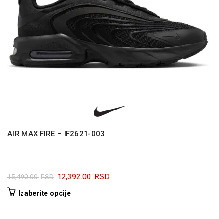
stranici
proizvoda.
AIR MAX FIRE – IF2621-003
Originalna
Trenutna
12,392.00
RSD
15,490.00
RSD
cena
cena
Ovaj
Izaberite opcije
je
je:
proizvod
bila:
12,392.00 RSD.
ima