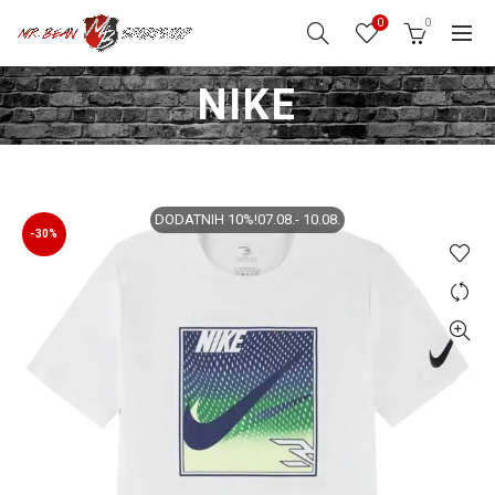
0
0
NIKE
DODATNIH 10%!07.08.- 10.08.
-30%