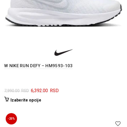
W NIKE RUN DEFY – HM9593-103
Originalna
Trenutna
6,392.00
RSD
7,990.00
RSD
cena
cena
Ovaj
Izaberite opcije
je
je:
proizvod
bila:
6,392.00 RSD.
ima
7,990.00 RSD.
više
-20%
varijanti.