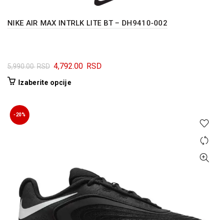
NIKE AIR MAX INTRLK LITE BT – DH9410-002
Originalna
Trenutna
4,792.00
RSD
5,990.00
RSD
cena
cena
Ovaj
Izaberite opcije
je
je:
proizvod
bila:
4,792.00 RSD.
ima
5,990.00 RSD.
više
-20%
varijanti.
Opcije
mogu
biti
izabrane
na
stranici
proizvoda.