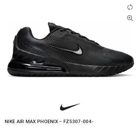
Opcije
mogu
biti
izabrane
na
stranici
proizvoda.
NIKE AIR MAX PHOENIX – FZ5307-004-