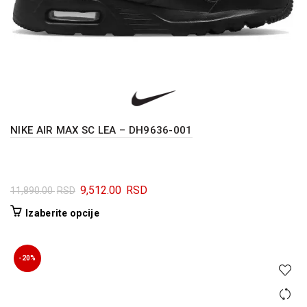
NIKE AIR MAX SC LEA – DH9636-001
Originalna
Trenutna
9,512.00
RSD
11,890.00
RSD
cena
cena
Ovaj
Izaberite opcije
je
je:
proizvod
bila:
9,512.00 RSD.
ima
11,890.00 RSD.
više
-20%
varijanti.
Opcije
mogu