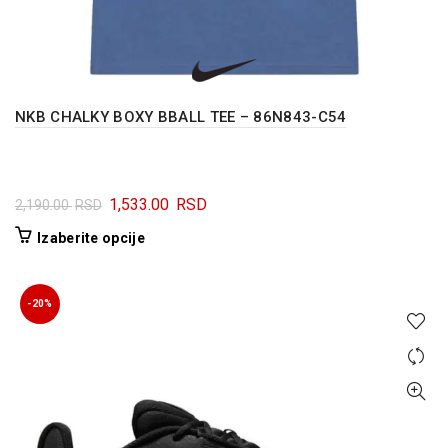
NKB CHALKY BOXY BBALL TEE – 86N843-C54
Originalna
Trenutna
1,533.00
RSD
2,190.00
RSD
cena
cena
Ovaj
Izaberite opcije
je
je:
proizvod
bila:
1,533.00 RSD.
ima
2,190.00 RSD.
više
-20%
varijanti.
Opcije
mogu
biti
izabrane
na