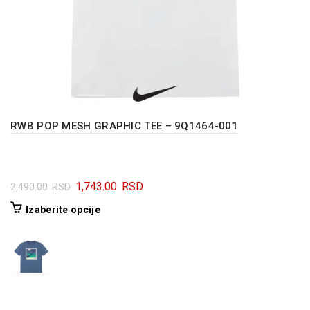
RWB POP MESH GRAPHIC TEE – 9Q1464-001
Originalna
Trenutna
1,743.00
RSD
2,490.00
RSD
cena
cena
Ovaj
Izaberite opcije
je
je:
proizvod
bila:
1,743.00 RSD.
ima
2,490.00 RSD.
više
varijanti.
Opcije
mogu