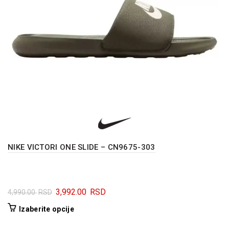
NIKE VICTORI ONE SLIDE – CN9675-303
Originalna
Trenutna
3,992.00
RSD
4,990.00
RSD
cena
cena
Ovaj
Izaberite opcije
je
je:
proizvod