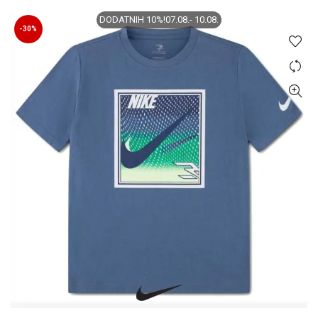
biti
DODATNIH 10%!07.08.- 10.08.
izabrane
-30%
na
stranici
proizvoda.