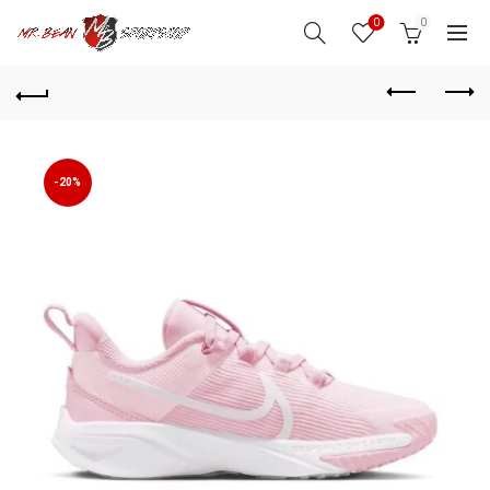
0
0
-20%