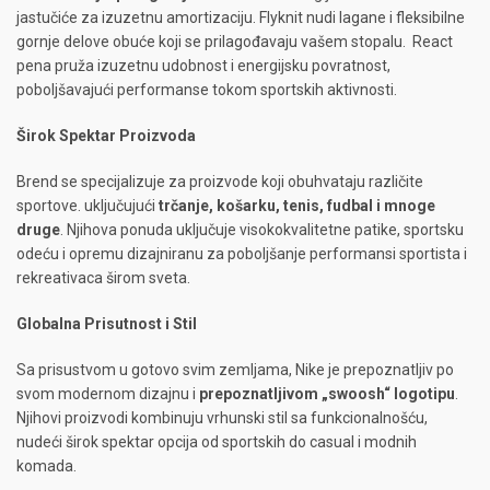
jastučiće za izuzetnu amortizaciju. Flyknit nudi lagane i fleksibilne
gornje delove obuće koji se prilagođavaju vašem stopalu. React
pena pruža izuzetnu udobnost i energijsku povratnost,
poboljšavajući performanse tokom sportskih aktivnosti.
Širok Spektar Proizvoda
Brend se specijalizuje za proizvode koji obuhvataju različite
sportove. uključujući
trčanje, košarku, tenis, fudbal i mnoge
druge
. Njihova ponuda uključuje visokokvalitetne patike, sportsku
odeću i opremu dizajniranu za poboljšanje performansi sportista i
rekreativaca širom sveta.
Globalna Prisutnost i Stil
Sa prisustvom u gotovo svim zemljama, Nike je prepoznatljiv po
svom modernom dizajnu i
prepoznatljivom „swoosh“ logotipu
.
Njihovi proizvodi kombinuju vrhunski stil sa funkcionalnošću,
nudeći širok spektar opcija od sportskih do casual i modnih
komada.