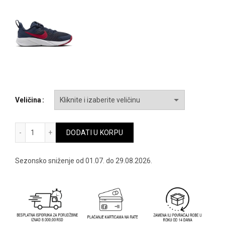
bila:
4,792.00 
5,990.00 RSD.
Veličina
Nike star runner 4 nn ps - dx7614-602 količina
DODATI U KORPU
Sezonsko sniženje od 01.07. do 29.08.2026.