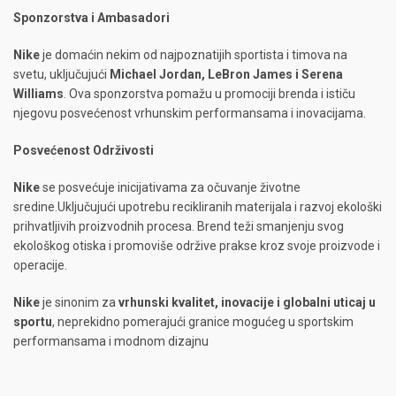
Sponzorstva i Ambasadori
Nike
je domaćin nekim od najpoznatijih sportista i timova na
svetu, uključujući
Michael Jordan, LeBron James i Serena
Williams
. Ova sponzorstva pomažu u promociji brenda i ističu
njegovu posvećenost vrhunskim performansama i inovacijama.
Posvećenost Održivosti
Nike
se posvećuje inicijativama za očuvanje životne
sredine.Uključujući upotrebu recikliranih materijala i razvoj ekološki
prihvatljivih proizvodnih procesa. Brend teži smanjenju svog
ekološkog otiska i promoviše održive prakse kroz svoje proizvode i
operacije.
Nike
je sinonim za
vrhunski kvalitet, inovacije i globalni uticaj u
sportu
, neprekidno pomerajući granice mogućeg u sportskim
performansama i modnom dizajnu