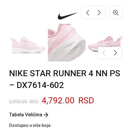
NIKE STAR RUNNER 4 NN PS
– DX7614-602
Originalna
Trenutna
4,792.00
RSD
5,990.00
RSD
cena
cena
Tabela Veličina
je
je:
Dostupno u više boja: