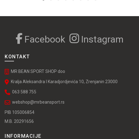
stranici
proizvoda.
Facebook
Instagram
KONTAKT
MR BEAN SPORT SHOP doo
Kralja Aleksandra I Karadjordjevića 10, Zrenjanin 23000
063 588 755
webshop@mrbeansport.rs
PIB 105006854
M.B. 20291656
INFORMACIJE