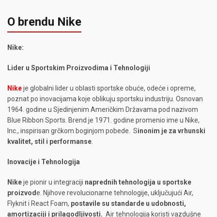
O brendu Nike
Nike:
Lider u Sportskim Proizvodima i Tehnologiji
Nike
je globalni lider u oblasti sportske obuće, odeće i opreme,
poznat po inovacijama koje oblikuju sportsku industriju. Osnovan
1964. godine u Sjedinjenim Američkim Državama pod nazivom
Blue Ribbon Sports. Brend je 1971. godine promenio ime u Nike,
Inc., inspirisan grčkom boginjom pobede. S
inonim je za vrhunski
kvalitet, stil i performanse
.
Inovacije i Tehnologija
Nike
je pionir u integraciji
naprednih tehnologija u sportske
proizvod
e. Njihove revolucionarne tehnologije, uključujući Air,
Flyknit i React Foam,
postavile su standarde u udobnosti,
amortizaciji i prilagodljivosti.
Air tehnologija koristi vazdušne